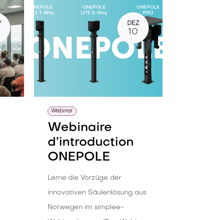
V
DEZ
10
Webinar
Webinaire
d’introduction
ONEPOLE
Lerne die Vorzüge der
innovativen Säulenlösung aus
Norwegen im simplee-