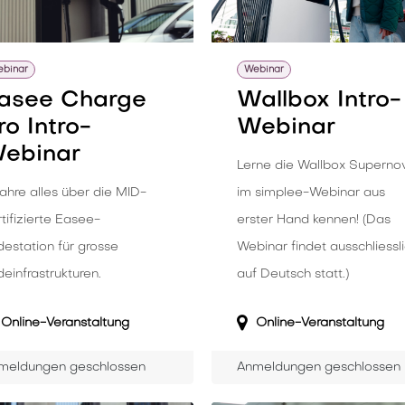
binar
Webinar
asee Charge
Wallbox Intro-
ro Intro-
Webinar
ebinar
Lerne die Wallbox Superno
ahre alles über die MID-
im simplee-Webinar aus
tifizierte Easee-
erster Hand kennen! (Das
destation für grosse
Webinar findet ausschliessl
einfrastrukturen.
auf Deutsch statt.)
Online-Veranstaltung
Online-Veranstaltung
meldungen geschlossen
Anmeldungen geschlossen