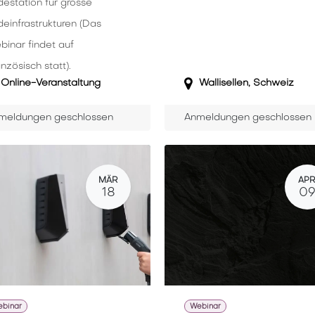
destation für grosse
einfrastrukturen (Das
binar findet auf
nzösisch statt).
Online-Veranstaltung
Wallisellen
,
Schweiz
meldungen geschlossen
Anmeldungen geschlossen
MÄR
AP
18
0
binar
Webinar