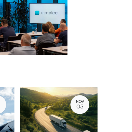
P
NOV
05