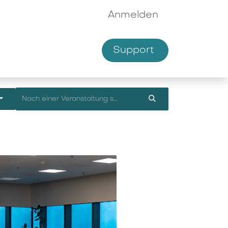
Anmelden
Supp​​ort
hmen
Shop