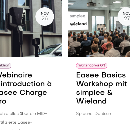
NOV
NO
26
27
binar
Workshop vor Ort
ebinaire
Easee Basics
'introduction à
Workshop mit
asee Charge
simplee &
ro
Wieland
ahre alles über die MID-
Sprache: Deutsch
tifizierte Easee-