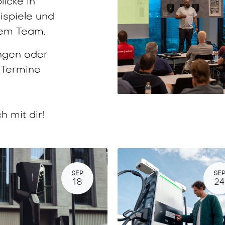
icke in
ispiele und
rem Team.
ungen oder
 Termine
 mit dir!
SEP
SE
18
24