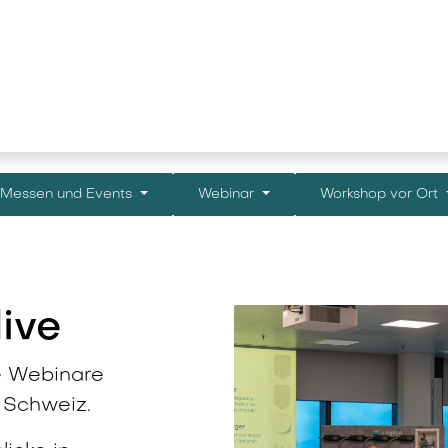
stungen
News und Wissen
Unterne
Messen und Events
Webinar
Workshop vor Ort
live
ve Webinare
 Schweiz.