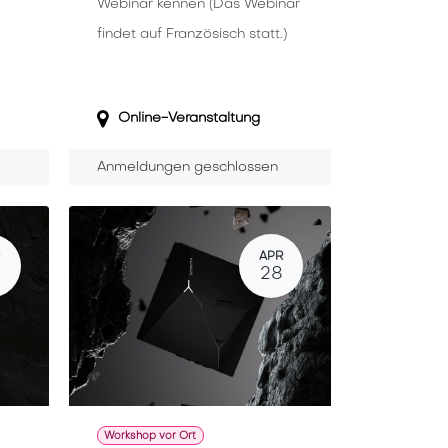
Webinar kennen (Das Webinar
findet auf Französisch statt.)
Online-Veranstaltung
Anmeldungen geschlossen
R
APR
9
28
Workshop vor Ort