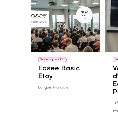
NOV
12
Workshop vor Ort
We
Easee Basic
W
Etoy
d
E
Langue: Français
P
Erf
zer