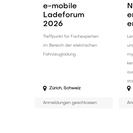
e-mobile
N
Ladeforum
e
2026
e
Treffpunkt für Fachexperten
Le
im Bereich der elektrischen
un
Fahrzeugladung
my
ke
aus
sta
Zürich
,
Schweiz
Anmeldungen geschlossen
An