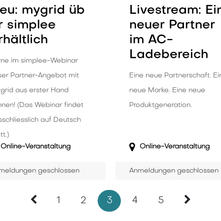
eu: mygrid üb
Livestream: Ei
r simplee
neuer Partner
rhältlich
im AC-
Ladebereich
rne im simplee-Webinar
ser Partner-Angebot mit
Eine neue Partnerschaft. Ei
grid aus erster Hand
neue Marke. Eine neue
nnen! (Das Webinar findet
Produktgeneration.
schliesslich auf Deutsch
tt.)
Online-Veranstaltung
Online-Veranstaltung
meldungen geschlossen
Anmeldungen geschlossen
1
2
3
4
5