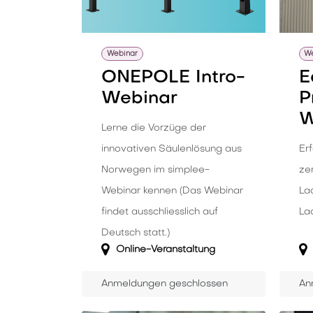
Webinar
We
ONEPOLE Intro-
E
Webinar
P
W
Lerne die Vorzüge der
innovativen Säulenlösung aus
Erf
Norwegen im simplee-
zer
Webinar kennen (Das Webinar
La
findet ausschliesslich auf
Lad
Deutsch statt.)
Online-Veranstaltung
Anmeldungen geschlossen
An