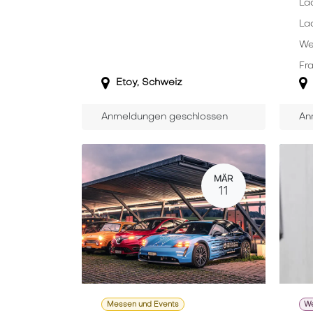
La
Lad
We
Fra
Etoy
,
Schweiz
Anmeldungen geschlossen
An
MÄR
11
Messen und Events
We