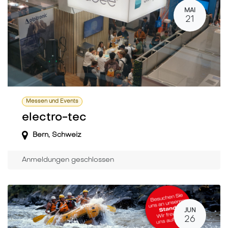
MAI
21
Messen und Events
electro-tec
Bern
,
Schweiz
Anmeldungen geschlossen
JUN
26