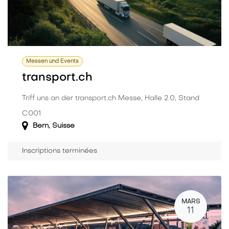
Messen und Events
transport.ch
Triff uns an der transport.ch Messe, Halle 2.0, Stand
C001
Bern
,
Suisse
Inscriptions terminées
MARS
11