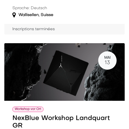
Sprache: Deutsch
Wallisellen
,
Suisse
Inscriptions terminées
MAI
13
Workshop vor Ort
NexBlue Workshop Landquart
GR