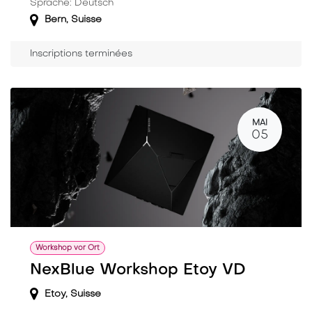
Sprache: Deutsch
Bern
,
Suisse
Inscriptions terminées
MAI
05
Workshop vor Ort
NexBlue Workshop Etoy VD
Etoy
,
Suisse