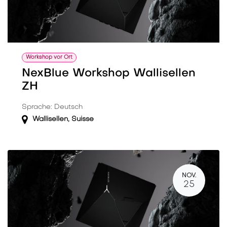
Workshop vor Ort
NexBlue Workshop Wallisellen
ZH
Sprache: Deutsch
Wallisellen
,
Suisse
NOV.
25