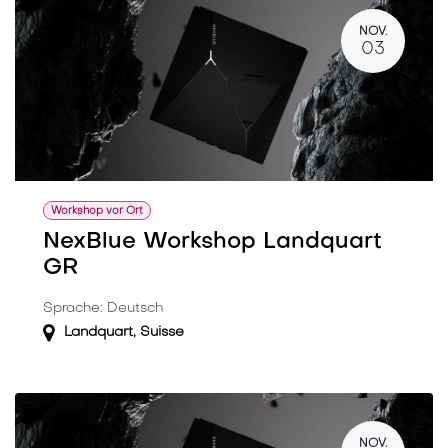
NOV.
03
Workshop vor Ort
NexBlue Workshop Landquart
GR
Sprache: Deutsch
Landquart
,
Suisse
NOV.