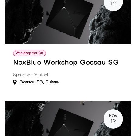
12
Workshop vor Ort
NexBlue Workshop Gossau SG
Sprache: Deutsch
Gossau SG
,
Suisse
NOV.
19