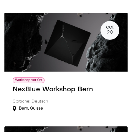
OCT.
29
Workshop vor Ort
NexBlue Workshop Bern
Sprache: Deutsch
Bern
,
Suisse