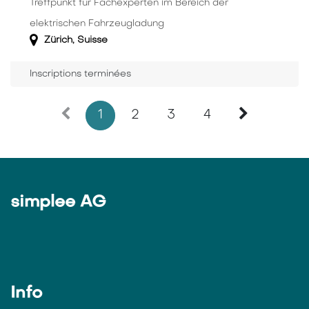
Treffpunkt für Fachexperten im Bereich der
elektrischen Fahrzeugladung
Zürich
,
Suisse
Inscriptions terminées
1
2
3
4
simplee AG
Info