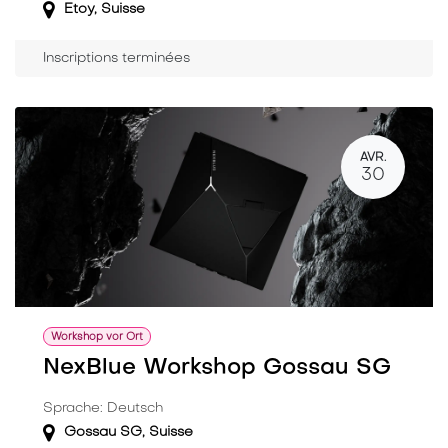
Etoy
,
Suisse
Inscriptions terminées
AVR.
30
Workshop vor Ort
NexBlue Workshop Gossau SG
Sprache: Deutsch
Gossau SG
,
Suisse