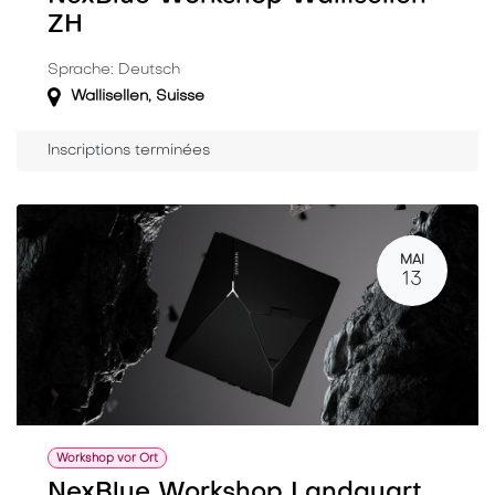
ZH
Sprache: Deutsch
Wallisellen
,
Suisse
Inscriptions terminées
MAI
13
Workshop vor Ort
NexBlue Workshop Landquart