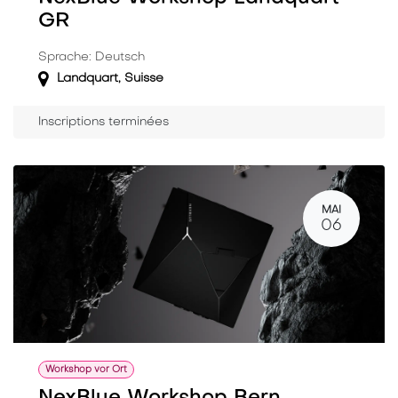
GR
Sprache: Deutsch
Landquart
,
Suisse
Inscriptions terminées
MAI
06
Workshop vor Ort