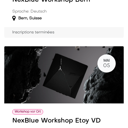
NexBlue Workshop Bern
Sprache: Deutsch
Bern
,
Suisse
Inscriptions terminées
MAI
05
Workshop vor Ort
NexBlue Workshop Etoy VD