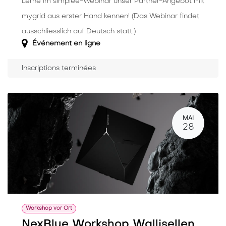
Lerne im simplee-Webinar unser Partner-Angebot mit
mygrid aus erster Hand kennen! (Das Webinar findet
ausschliesslich auf Deutsch statt.)
Événement en ligne
Inscriptions terminées
MAI
28
Workshop vor Ort
NexBlue Workshop Wallisellen