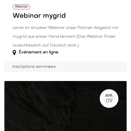
Webinar
Webinar mygrid
Lerne im simplee-Webinar unser Partner-Angebot mit
mygrid aus erster Hand kennen! (Das Webinar findet
ausschliesslich auf Deutsch statt.)
Événement en ligne
Inscriptions terminées
AVR.
09