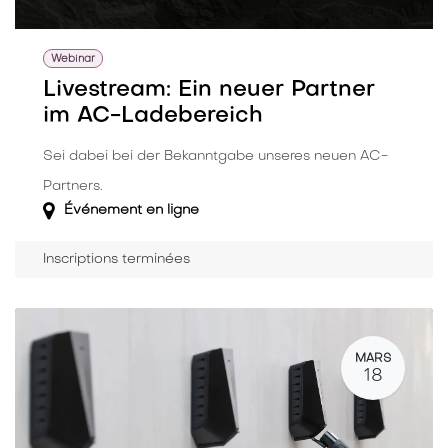
Webinar
Livestream: Ein neuer Partner
im AC-Ladebereich
Sei dabei bei der Bekanntgabe unseres neuen AC-
Partners.
Événement en ligne
Inscriptions terminées
MARS
18