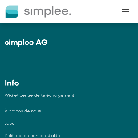
Se rendre au contenu
simplee AG
Info
Wiki et centre de téléchargement
À propos de nous
Jobs
Politique de confidentialité