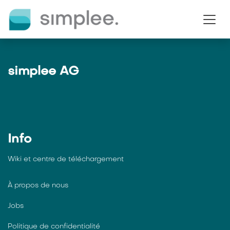
Se rendre au contenu
simplee AG
Info
Wiki et centre de téléchargement
À propos de nous
Jobs
Politique de confidentialité