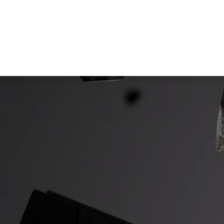
à e conoscenza
Azienda
Shop