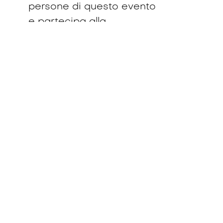
persone di questo evento
e partecipa alla
discussione.
uns
Richiedi una
richiamata