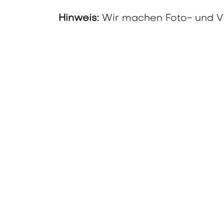
Hinweis:
Wir machen Foto- und V
vor allem die Redner und die Atm
wenn du nicht auf den Bildern er
Jetzt anmelden und die Zukunft de
auf dich!
Inf
simplee AG
Wiki e
Chia 