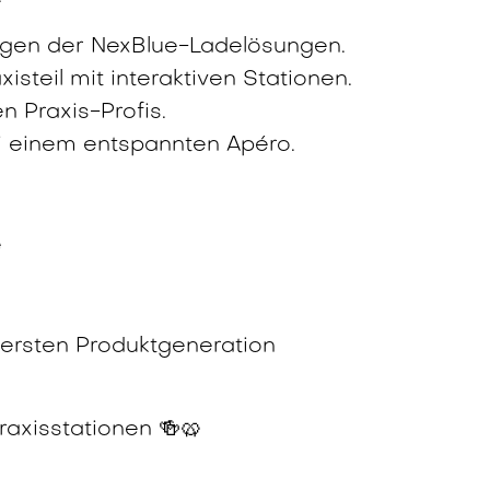
zügen der NexBlue-Ladelösungen.
isteil mit interaktiven Stationen.
 Praxis-Profis.
i einem entspannten Apéro.
e
 ersten Produktgeneration
raxisstationen 🍻🥨