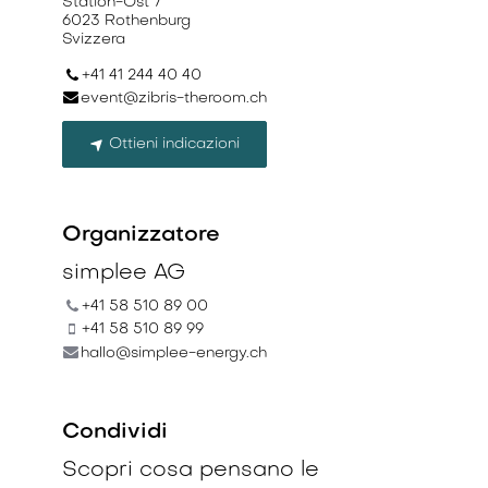
Station-Ost 7
6023 Rothenburg
Svizzera
+41 41 244 40 40
event@zibris-theroom.ch
Ottieni indicazioni
Organizzatore
simplee AG
+41 58 510 89 00
+41 58 510 89 99
hallo@simplee-energy.ch
Condividi
Scopri cosa pensano le