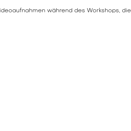
ideoaufnahmen während des Workshops, die
osphäre einfangen. Bitte gib uns Bescheid,
scheinen möchtest.
r Elektromobilität mitgestalten – wir freuen 
o
Azione
area download
Contatto
siamo
Chiamaci