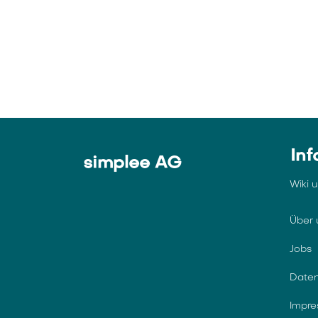
Inf
simplee AG
Wiki 
Über 
Jobs
Daten
Impr