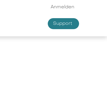
Anmelden
Supp​​ort
hmen
Shop