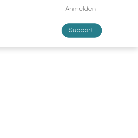
Anmelden
Supp​​ort
hmen
Shop