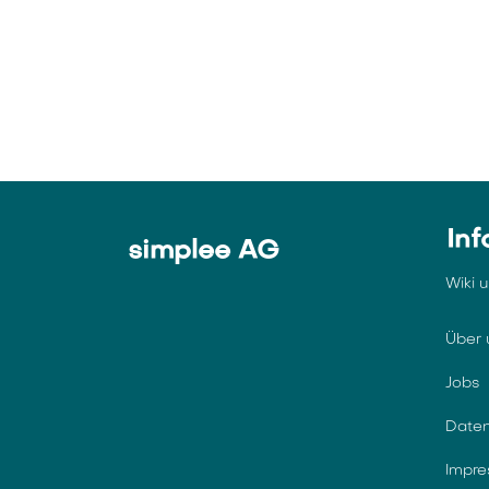
Inf
simplee AG
Wiki 
Über 
Jobs
Daten
Impr