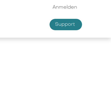
Anmelden
Supp​​ort
hmen
Shop