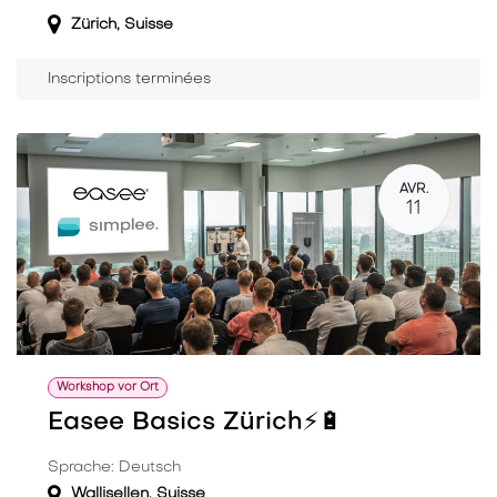
Zürich
,
Suisse
Inscriptions terminées
AVR.
11
Workshop vor Ort
Easee Basics Zürich⚡️🔋
Sprache: Deutsch
Wallisellen
,
Suisse