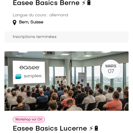
Easee Basics Berne ⚡️🔋
Langue du cours : allemand
Bern
,
Suisse
Inscriptions terminées
MARS
07
Workshop vor Ort
Easee Basics Lucerne ⚡️🔋