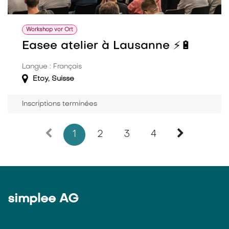
Workshop vor Ort
Easee atelier à Lausanne ⚡️🔋
Langue : Français
Etoy
,
Suisse
Inscriptions terminées
1
2
3
4
simplee AG