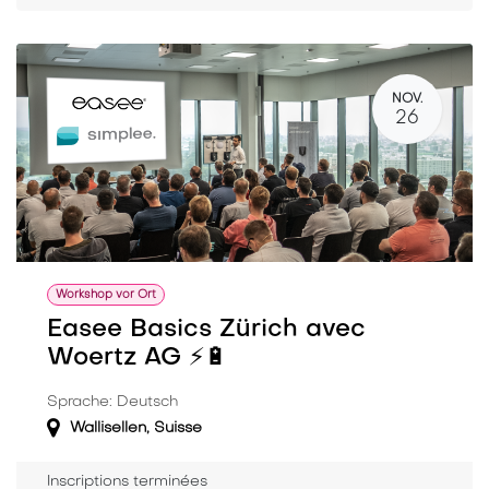
NOV.
26
Workshop vor Ort
Easee Basics Zürich avec
Woertz AG ⚡️🔋
Sprache: Deutsch
Wallisellen
,
Suisse
Inscriptions terminées