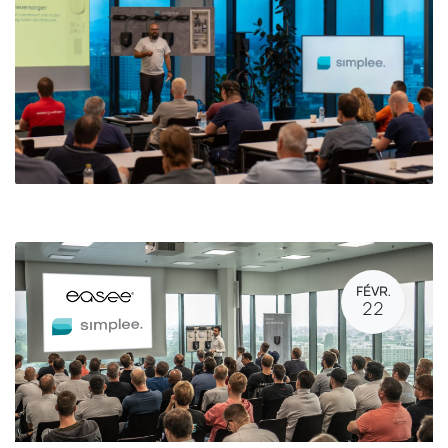
FÉVR.
22