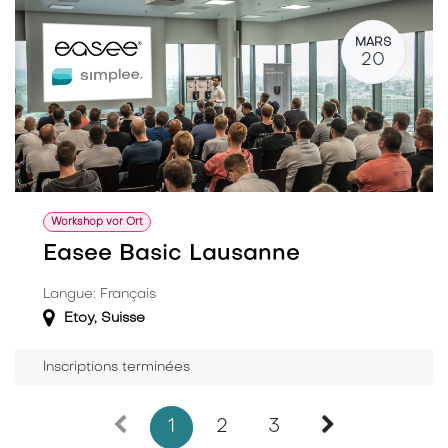
MARS
20
Workshop vor Ort
Easee Basic Lausanne
Langue: Français
Etoy
,
Suisse
Inscriptions terminées
1
2
3