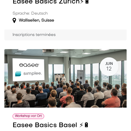
Easee Basics Zürich⚡️🔋
Sprache: Deutsch
Wallisellen
,
Suisse
Inscriptions terminées
JUIN
12
Workshop vor Ort
Easee Basics Basel ⚡️🔋