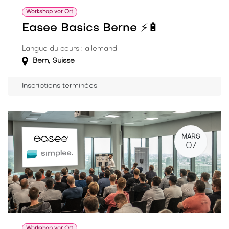
Workshop vor Ort
Easee Basics Berne ⚡️🔋
Langue du cours : allemand
Bern
,
Suisse
Inscriptions terminées
MARS
07
Workshop vor Ort