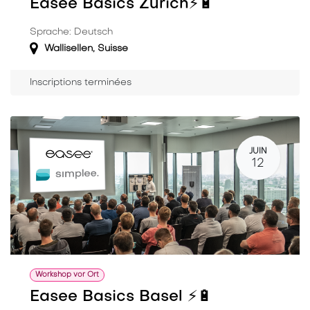
Easee Basics Zürich⚡️🔋
Sprache: Deutsch
Wallisellen
,
Suisse
Inscriptions terminées
JUIN
12
Workshop vor Ort
Easee Basics Basel ⚡️🔋