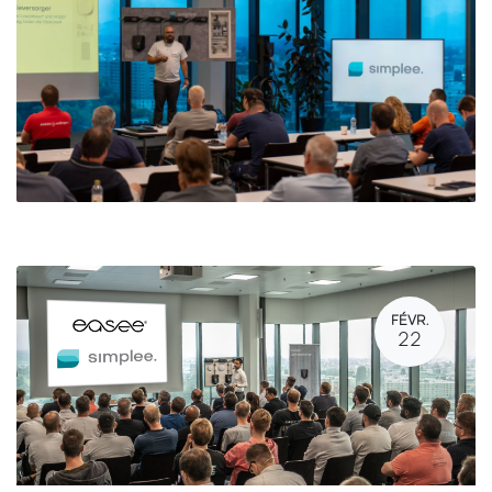
FÉVR.
22