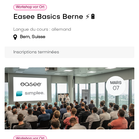
Workshop vor Ort
Easee Basics Berne ⚡️🔋
Langue du cours : allemand
Bern
,
Suisse
Inscriptions terminées
MARS
07
Workshop vor Ort