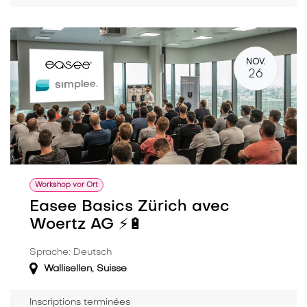
NOV.
26
Workshop vor Ort
Easee Basics Zürich avec
Woertz AG ⚡️🔋
Sprache: Deutsch
Wallisellen
,
Suisse
Inscriptions terminées