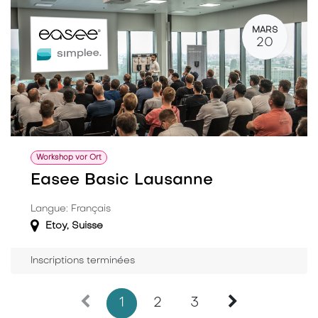
MARS
20
Workshop vor Ort
Easee Basic Lausanne
Langue: Français
Etoy
,
Suisse
Inscriptions terminées
1
2
3