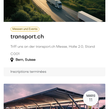
Messen und Events
transport.ch
Triff uns an der transport.ch Messe, Halle 2.0, Stand
C001
Bern
,
Suisse
Inscriptions terminées
MARS
11