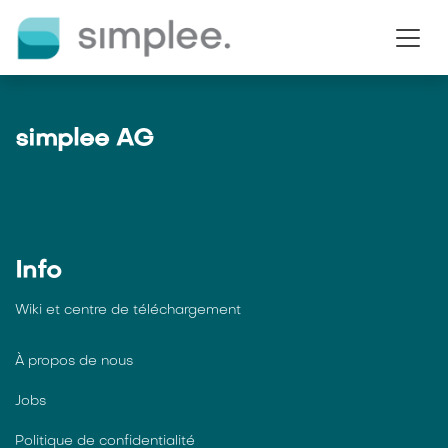
Se rendre au contenu
simplee AG
Info
Wiki et centre de téléchargement
À propos de nous
Jobs
Politique de confidentialité