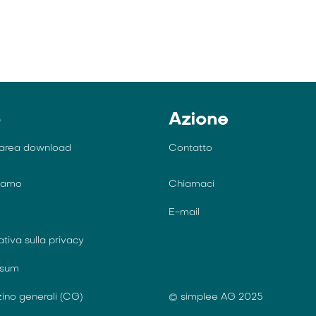
o
Azione
area download
Contatto
siamo
Chiamaci
E-mail
ativa sulla privacy
ssum
ino generali (CG)
© simplee AG 2025