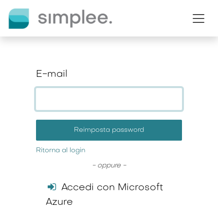
Passa al contenuto
E-mail
Reimposta password
Ritorna al login
- oppure -
Accedi con Microsoft
Azure