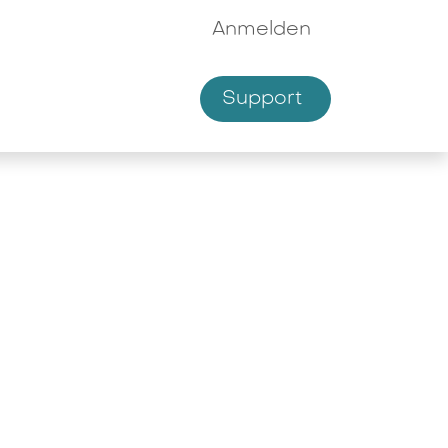
Anmelden
Supp​​ort
hmen
Shop