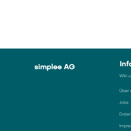
Inf
simplee AG
Wiki 
Über 
Jobs
Daten
Impr