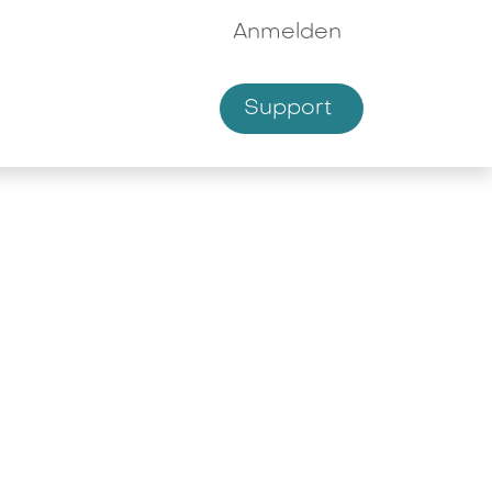
Anmelden
Supp​​ort
hmen
Shop