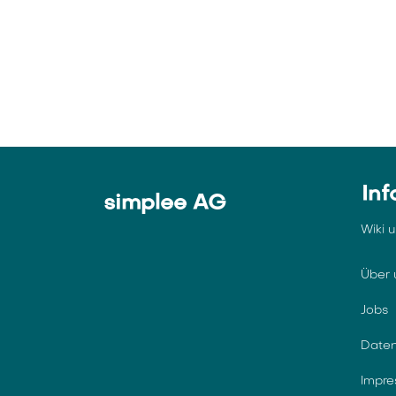
Inf
simplee AG
Wiki 
Über 
Jobs
Daten
Impr