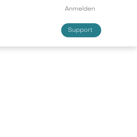
Anmelden
Supp​​ort
hmen
Shop