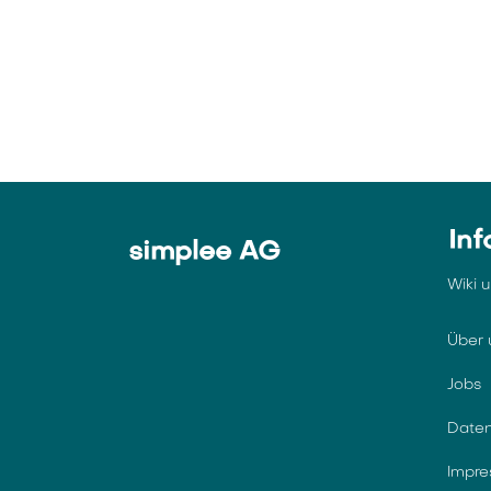
Inf
simplee AG
Wiki 
Über 
Jobs
Daten
Impr