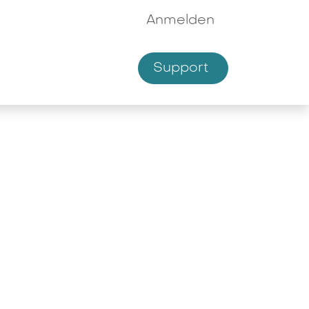
Anmelden
Supp​​ort
hmen
Shop