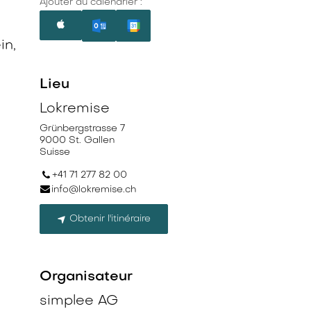
Ajouter au calendrier :
in,
Lieu
Lokremise
Grünbergstrasse 7
9000 St. Gallen
Suisse
+41 71 277 82 00
info@lokremise.ch
Obtenir l'itinéraire
Organisateur
simplee AG