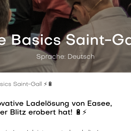
 Basics Saint-Gal
Sprache: Deutsch
ics Saint-Gall ⚡️🔋
novative Ladelösung von Easee,
r Blitz erobert hat! 🔋⚡