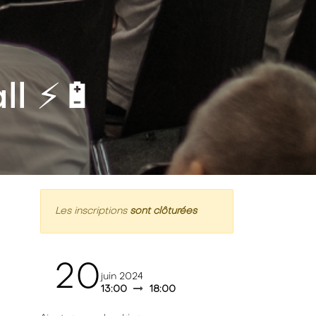
l ⚡️🔋
Les inscriptions
sont clôturées
20
juin 2024
13:00
18:00