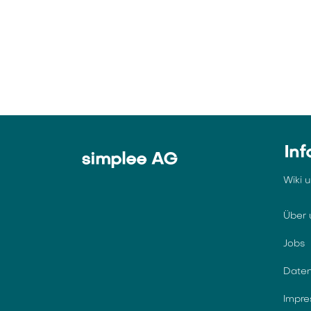
Inf
simplee AG
Wiki 
Über 
Jobs
Daten
Impr