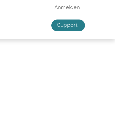
Anmelden
Supp​​ort
hmen
Shop