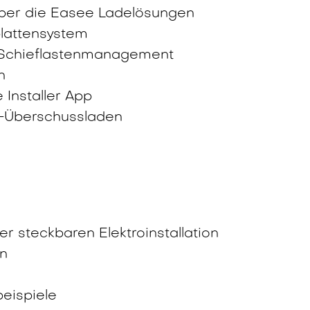
 über die Easee Ladelösungen
plattensystem
Schieflastenmanagement
n
Installer App
PV-Überschussladen
er steckbaren Elektroinstallation
on
eispiele