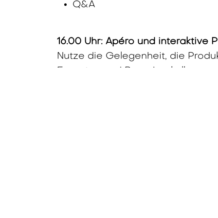
Q&A
16.00 Uhr: Apéro und interaktive 
Nutze die Gelegenheit, die Produ
Experten und Branchenkollegen 
17.30 Uhr: Ende
Hinweis:
Wir machen Foto- und V
vor allem die Redner und die Atm
wenn du nicht auf den Bildern er
Jetzt anmelden und die Zu
mitgestalten – wir freuen 