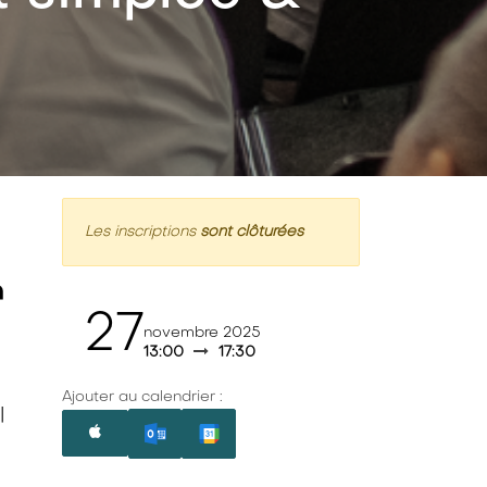
Les inscriptions
sont clôturées
n
27
novembre 2025
13:00
17:30
Ajouter au calendrier :
l