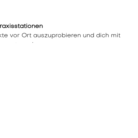
Praxisstationen
kte vor Ort auszuprobieren und dich mit
auszutauschen.
ideoaufnahmen während des Workshops, die
osphäre einfangen. Bitte gib uns Bescheid,
scheinen möchtest.
kunft der Elektromobilität
uns auf dich!