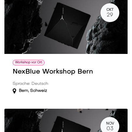
OKT
29
Workshop vor Ort
NexBlue Workshop Bern
Sprache: Deutsch
Bern
,
Schweiz
NOV
03