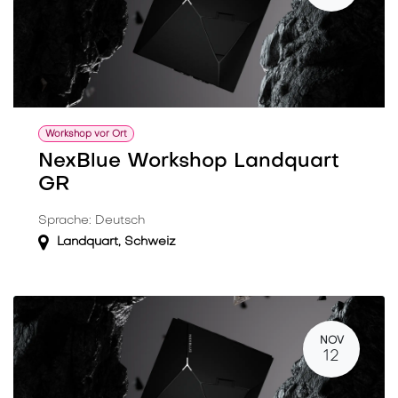
Workshop vor Ort
NexBlue Workshop Landquart
GR
Sprache: Deutsch
Landquart
,
Schweiz
NOV
12