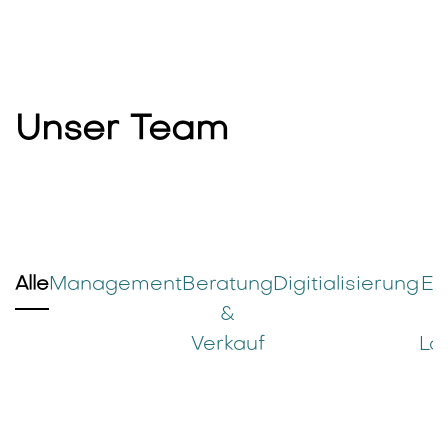
Unser Team
Alle
Management
Beratung
Digitialisierung
Ei
&
Verkauf
Log