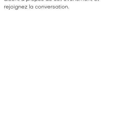
rejoignez la conversation.
simplee AG
Info
Wiki et centre de téléchargement