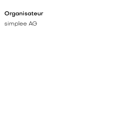
Organisateur
simplee AG
+41 58 510 89 00
+41 58 510 89 99
hallo@simplee-energy.ch
Partager
Découvrez ce que les gens voient et
disent à propos de cet événement et
rejoignez la conversation.