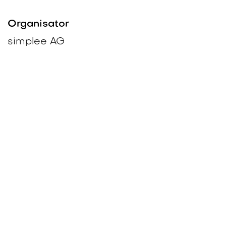
Organisator
simplee AG
+41 58 510 89 00
+41 58 510 89 99
hallo@simplee-energy.ch
Teilen
Finden Sie heraus, was über diese
Veranstaltung gesagt wird und beteiligen
Sie sich am Gespräch.