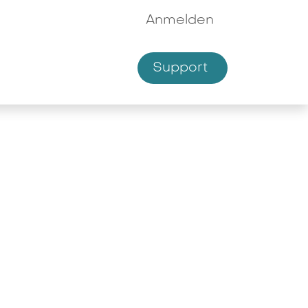
Anmelden
Supp​​ort
hmen
Shop