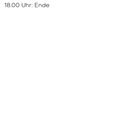
18.00 Uhr: Ende
Lasst uns gemeinsam die Zukunft der
Elektromobilität gestalten! Wir freuen uns
auf dich!
Veranstaltungsinfos