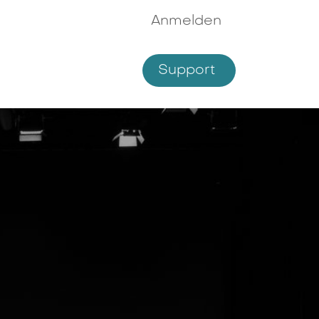
Anmelden
Supp​​ort
hmen
Shop