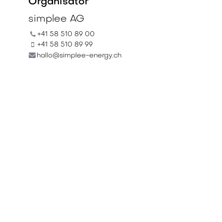
Organisator
simplee AG
+41 58 510 89 00
+41 58 510 89 99
hallo@simplee-energy.ch
Teilen
Finden Sie heraus, was
über diese Veranstaltung
gesagt wird und beteiligen
Sie sich am Gespräch.