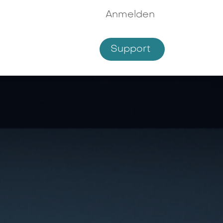
Anmelden
Supp​​ort
hmen
Shop