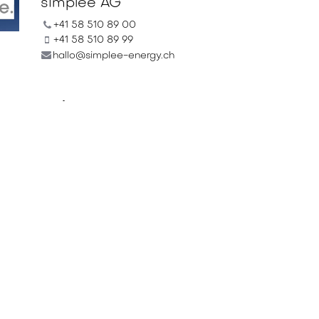
simplee AG
+41 58 510 89 00
+41 58 510 89 99
hallo@simplee-energy.ch
Teilen
Finden Sie heraus, was
über diese Veranstaltung
gesagt wird und beteiligen
Sie sich am Gespräch.