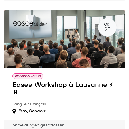
OKT
23
Workshop vor Ort
Easee Workshop à Lausanne ⚡️
🔋
Langue : Français
Etoy
,
Schweiz
Anmeldungen geschlossen