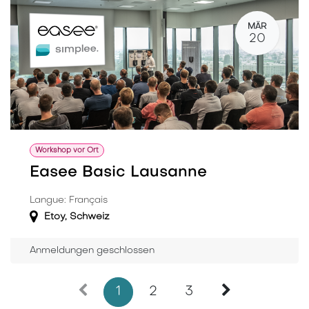
MÄR
20
Workshop vor Ort
Easee Basic Lausanne
Langue: Français
Etoy
,
Schweiz
Anmeldungen geschlossen
1
2
3