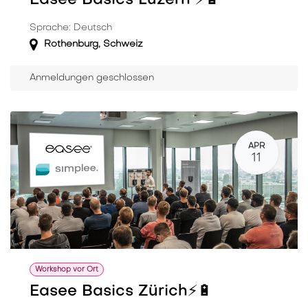
Easee Basics Luzern ⚡️🔋
Sprache: Deutsch
Rothenburg
,
Schweiz
Anmeldungen geschlossen
APR
11
Workshop vor Ort
Easee Basics Zürich⚡️🔋