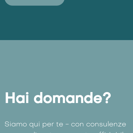
Du planst ein DC-Projekt? Bekomm hier
unsere Experteninputs! In wenigen Klicks
zu wertvollen Tipps - damit wird dein
Projekt garantiert zum Erfolg!
Jetzt starten​​