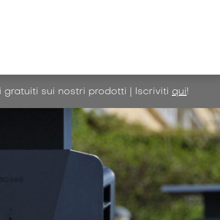
à e conoscenza
Azienda
Shop
atuiti sui nostri prodotti | Iscriviti
qui
!