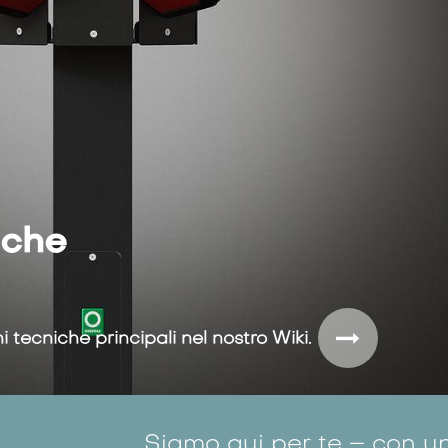
iche
 tecniche principali nel nostro Wiki.
Siamo qui per te – con u