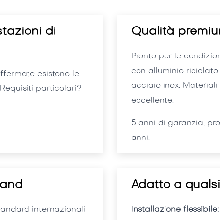
tazioni di
Qualità premi
Pronto per le condizion
con alluminio riciclato
affermate esistono le
acciaio inox. Materiali
equisiti particolari?
eccellente.
5 anni di garanzia, pr
anni.
land
Adatto a quals
tandard internazionali
I
nstallazione flessibile