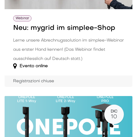
Webinar
Neu: mygrid im simplee-Shop
Lerne unsere Abrechnugssolution im simplee-Webinar
aus erster Hand kennen! (Das Webinar findet
ausschliesslich auf Deutsch statt.)
Evento online
Registrazioni chiuse
DIC
10