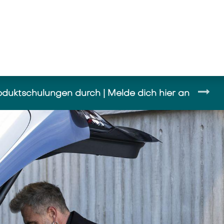
stungen
News und Wissen
Unterne
roduktschulungen durch | Melde dich hier an