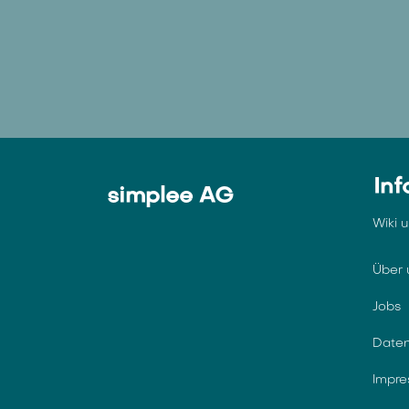
Inf
simplee AG
Wiki 
Über 
Jobs
Daten
Impr