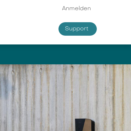
Anmelden
Supp​​ort
hmen
Shop