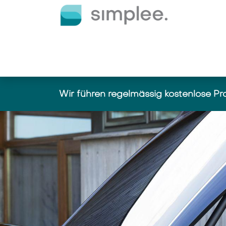
Zum Inhalt springen
E-Ladelösungen
Dienstlei
Wir führen regelmässig kostenlose P