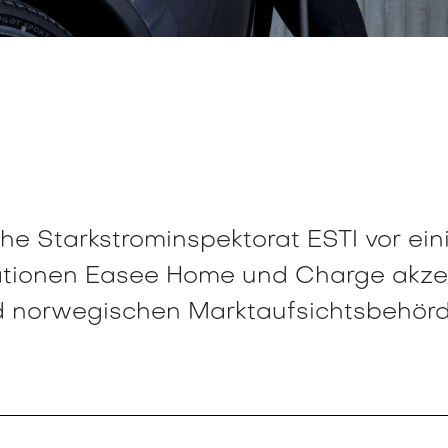
e Starkstrominspektorat ESTI vor ei
ionen Easee Home und Charge akzepti
 norwegischen Marktaufsichtsbehörd