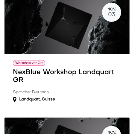
NOV.
03
Workshop vor Ort
NexBlue Workshop Landquart
GR
Sprache: Deutsch
Landquart
,
Suisse
NOV.