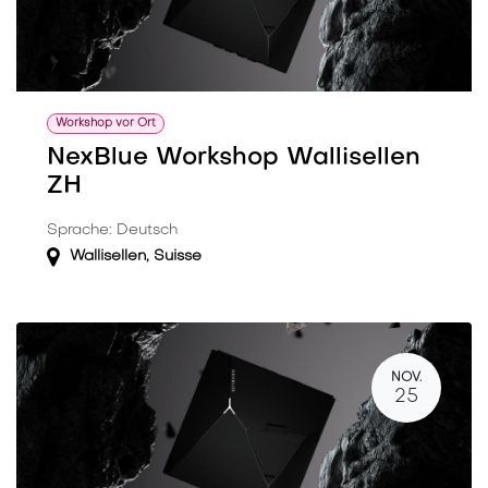
Workshop vor Ort
NexBlue Workshop Wallisellen
ZH
Sprache: Deutsch
Wallisellen
,
Suisse
NOV.
25