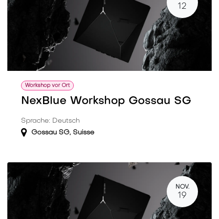
12
Workshop vor Ort
NexBlue Workshop Gossau SG
Sprache: Deutsch
Gossau SG
,
Suisse
NOV.
19