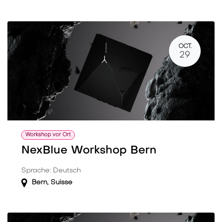
OCT.
29
Workshop vor Ort
NexBlue Workshop Bern
Sprache: Deutsch
Bern
,
Suisse