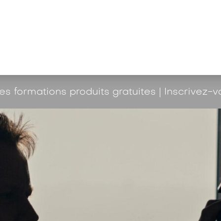
ualités et connaissances
Entreprise
s formations produits gratuites | Inscrivez-