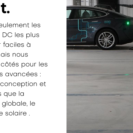
t.
eulement les
 DC les plus
 faciles à
mais nous
côtés pour les
us avancées :
 conception et
s que la
globale, le
 solaire
.