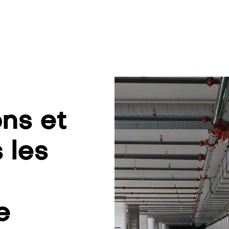
ons et
 les
e