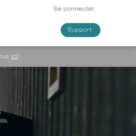
Se connecter
Support
Shop
vous
ici
!