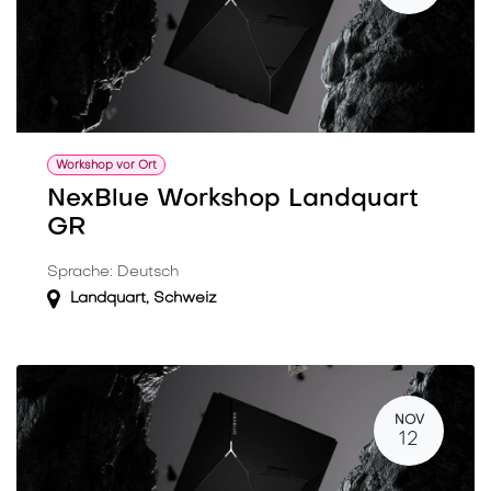
Workshop vor Ort
NexBlue Workshop Landquart
GR
Sprache: Deutsch
Landquart
,
Schweiz
NOV
12