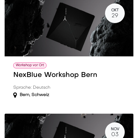
OKT
29
Workshop vor Ort
NexBlue Workshop Bern
Sprache: Deutsch
Bern
,
Schweiz
NOV
03