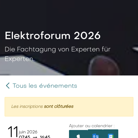
Elektroforum 2026
Die Fachtagung von Experten für
Experten.
Tous les événements
Les inscriptions
sont clôturées
Ajouter au calendrier :
11
juin 2026
07:45
16:45