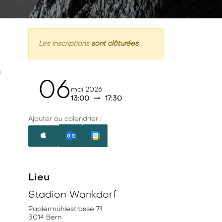
Les inscriptions
sont clôturées
n
06
mai 2026
13:00
17:30
Ajouter au calendrier :
Lieu
Stadion Wankdorf
Papiermühlestrasse 71
3014 Bern