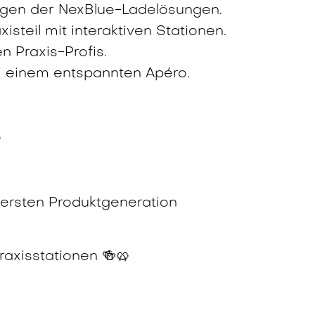
zügen der NexBlue-Ladelösungen.
isteil mit interaktiven Stationen.
 Praxis-Profis.
i einem entspannten Apéro.
e
 ersten Produktgeneration
raxisstationen 🍻🥨