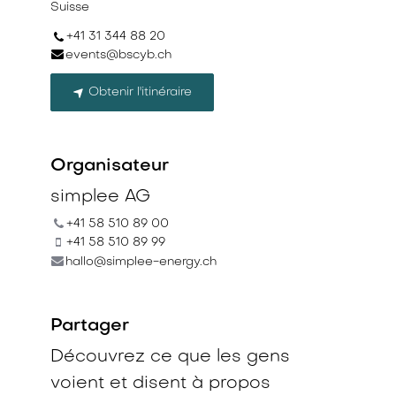
Suisse
+41 31 344 88 20
events@bscyb.ch
Obtenir l'itinéraire
Organisateur
simplee AG
+41 58 510 89 00
+41 58 510 89 99
hallo@simplee-energy.ch
Partager
Découvrez ce que les gens
voient et disent à propos