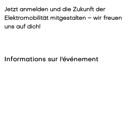
Jetzt anmelden und die Zukunft der
Elektromobilität mitgestalten – wir freuen
uns auf dich!
Informations sur l'événement
Lieu
Offsite Lab AG
Neue Winterthurerstrasse 99
8304 Wallisellen
Suisse
info@offsitelab.ch
Obtenir l'itinéraire