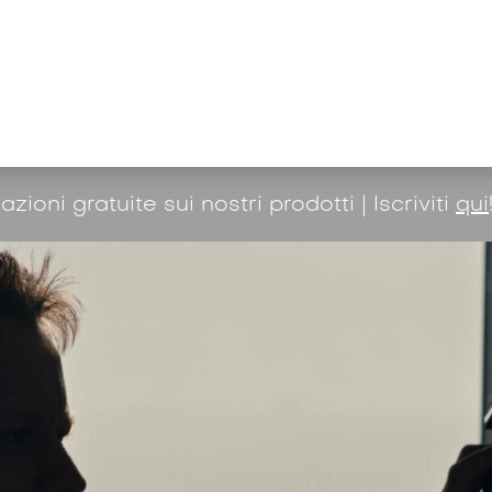
à e conoscenza
Azienda
Shop
ni gratuite sui nostri prodotti | Iscriviti
qui