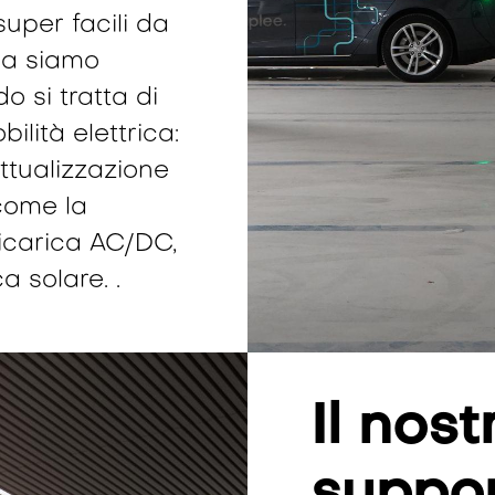
uper facili da
 ma siamo
 si tratta di
ilità elettrica:
ttualizzazione
come la
icarica AC/DC,
ca solare.
.
Il nos