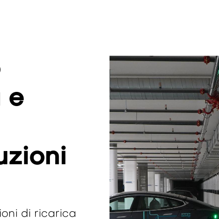
o
 e
uzioni
oni di ricarica