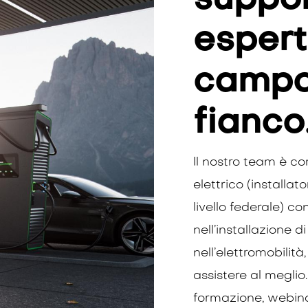
suppor
espert
campo 
fianco
Il nostro team è co
elettrico (installato
livello federale) c
nell’installazione d
nell’elettromobilità
assistere al meglio. 
formazione, webin