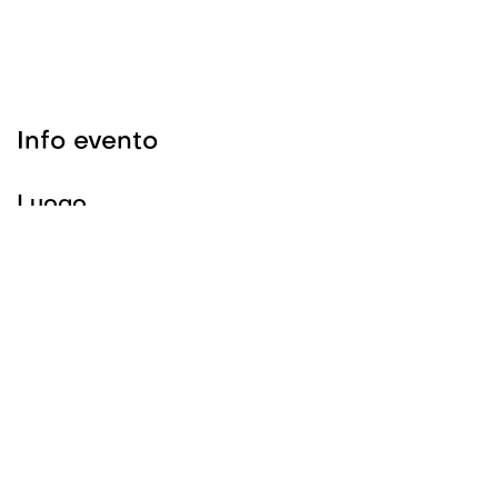
Info evento
Luogo
Elektroforum im Stadtsaal Kloten
Schluefweg 10
8302 Kloten
Svizzera
+41 44 560 65 70
Ottieni indicazioni
Organizzatore