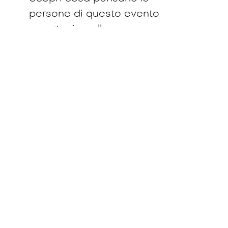
persone di questo evento
e partecipa alla
discussione.
Richiedi una
richiamata